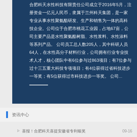
合肥科天水性科技有限责任公司成立于2016年5月，注
册资金一亿元人民币，隶属于兰州科天集团，是一家
专业从事水性聚氨酯研发、生产和销售为一体的高科
技企业。公司位于合肥市桃花工业园，占地67亩，公
司主要产品是水性聚氨酯树脂、水性浆料、水性涂料
等系列产品。 公司员工总人数205人，其中科研人员
64人，在水性高分子材料行业，公司拥有行业专业技
术人才，核心团队中有6位参与过863项目；有7位参与
过十三五重大科技专项项目；有4位获得过省科技进步
一等奖；有5位获得过市科技进步一等奖。 公司...
资讯中心
喜报！合肥科天喜提安徽省专利银奖
09
-
16