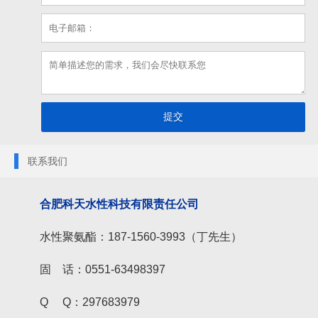
联系我们
合肥科天水性科技有限责任公司
水性聚氨酯：187-1560-3993（丁先生）
固 话：0551-63498397
Q Q：297683979