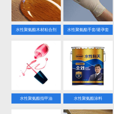
水性聚氨酯木材粘合剂
水性聚氨酯手套/避孕套
水性聚氨酯指甲油
水性聚氨酯涂料