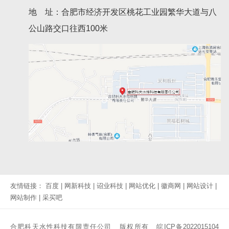
地 址：合肥市经济开发区桃花工业园繁华大道与八
公山路交口往西100米
友情链接：
百度
|
网新科技
|
诏业科技
|
网站优化
|
徽商网
|
网站设计
|
网站制作
|
采买吧
合肥科天水性科技有限责任公司 版权所有
皖ICP备2022015104